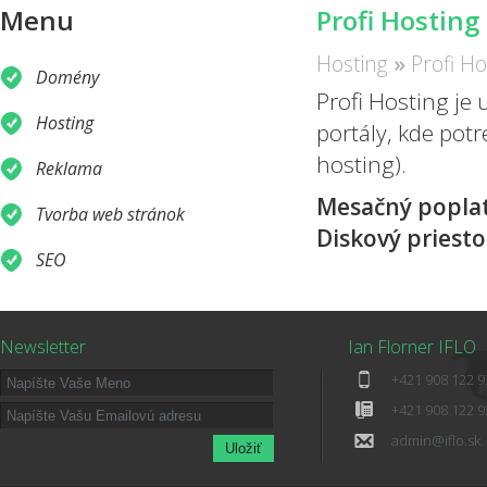
Menu
Profi Hosting
Hosting
»
Profi Ho
Domény
Profi Hosting je
Hosting
portály, kde po
hosting).
Reklama
Mesačný popla
Tvorba web stránok
Diskový pries
SEO
Newsletter
Ian Florner IFLO
+421 908 122 9
+421 908 122 9
admin@iflo.sk